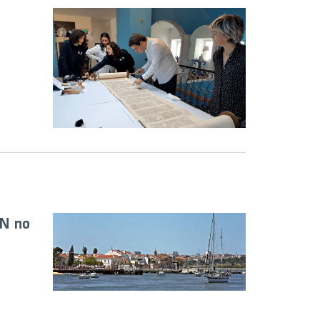
o
TN no