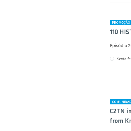
PROMOÇÃO C
110 HIS
Episódio 2
Sexta-fe
COMUNIDA
C2TN in
from K