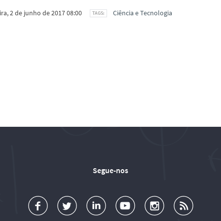
ira, 2 de junho de 2017 08:00
Ciência e Tecnologia
Segue-nos
a
o
d
o
o
u