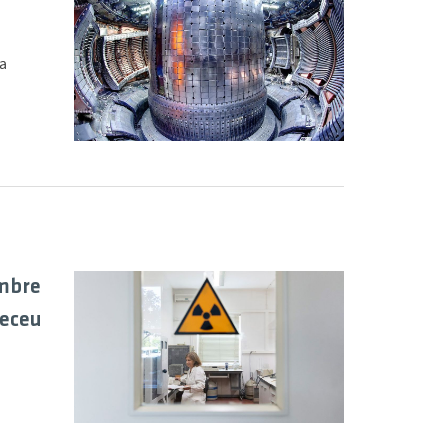
a
imbre
neceu