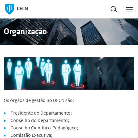
Início
Voltar
DECN
Sobre o Departamento
Sobre o Departamento
Organização
Pessoas
Apresentação
Ensino
Organização
Investigação e Inovação
Áreas Científicas
Os órgãos de gestão no DECN são:
Publicações
História
Presidente do Departamento
;
Conselho do Departamento;
Notícias
Conselho Científico-Pedagógico
;
Comissão Executiva
;