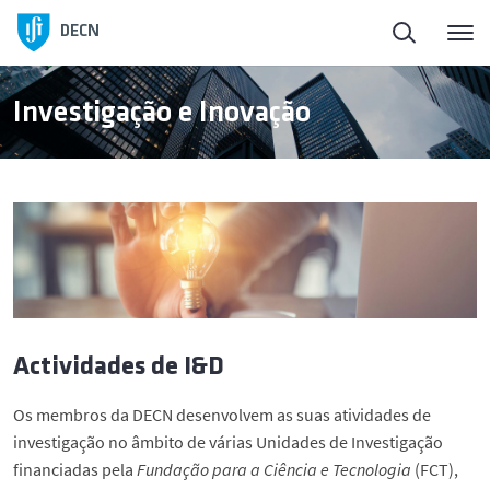
Início
DECN
Sobre o Departamento
Investigação e Inovação
Pessoas
Ensino
Investigação e Inovação
Actividades de I&D
Publicações
Os membros da DECN desenvolvem as suas atividades de
Notícias
investigação no âmbito de várias Unidades de Investigação
financiadas pela
Fundação para a Ciência e Tecnologia
(FCT),