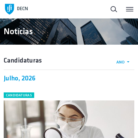
Início
DECN
Sobre o Departamento
Notícias
Pessoas
Candidaturas
ANO
Ensino
Julho, 2026
Investigação e Inovação
CANDIDATURAS
Publicações
Notícias