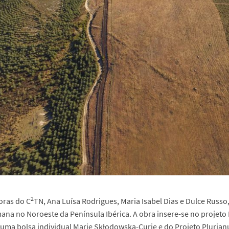
2
oras do C
TN, Ana Luísa Rodrigues, Maria Isabel Dias e Dulce Russ
mana no Noroeste da Península Ibérica. A obra insere-se no projeto
 uma bolsa individual Marie Skłodowska-Curie e do Projeto Plurian