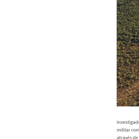
Investigad
militar ro
através de