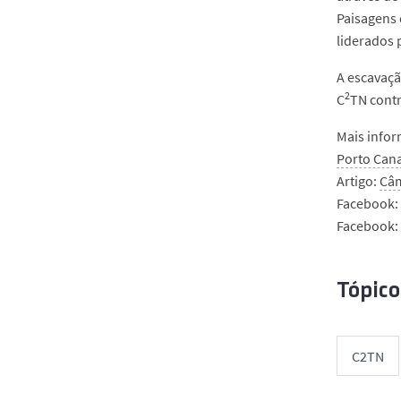
Paisagens 
liderados 
A escavaçã
2
C
TN contr
Mais infor
Porto Cana
Artigo:
Câm
Facebook:
Facebook:
Tópico
C2TN