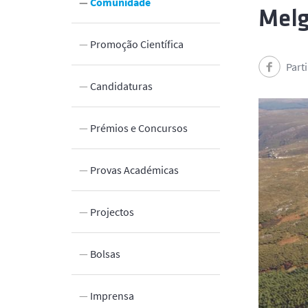
Comunidade
Mel
Promoção Científica
Part
 Inovação
Candidaturas
Prémios e Concursos
Provas Académicas
Projectos
Bolsas
Imprensa