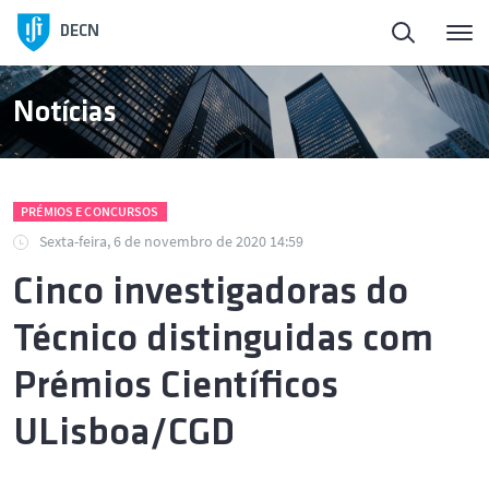
Início
DECN
Sobre o Departamento
Notícias
Pessoas
PRÉMIOS E CONCURSOS
Ensino
Sexta-feira, 6 de novembro de 2020 14:59
Cinco investigadoras do
Investigação e Inovação
Técnico distinguidas com
Publicações
Prémios Científicos
ULisboa/CGD
Notícias