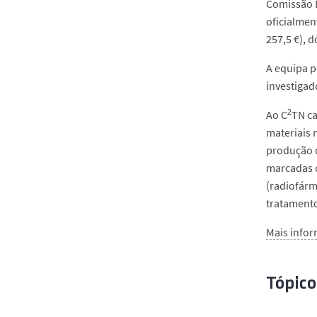
Comissão E
oficialmen
257,5 €), 
A equipa p
investigad
2
Ao C
TN ca
materiais 
produção d
marcadas 
(radiofárm
tratamento
Mais info
Tópico