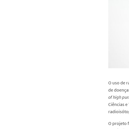
O uso de r
de doenças
of high pur
Ciências e
radioisóto
O projeto 