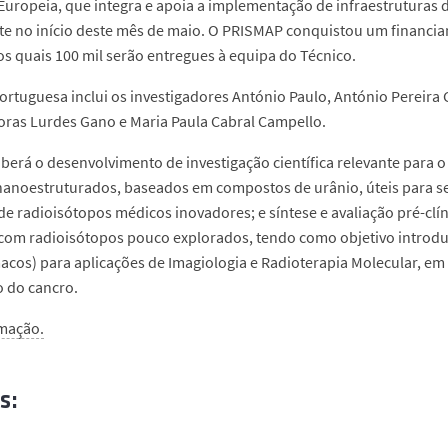
uropeia, que integra e apoia a implementação de infraestruturas d
te no início deste mês de maio. O PRISMAP conquistou um financiam
dos quais 100 mil serão entregues à equipa do Técnico.
ortuguesa inclui os investigadores António Paulo, António Pereira
oras Lurdes Gano e Maria Paula Cabral Campello.
berá o desenvolvimento de investigação científica relevante para o
nanoestruturados, baseados em compostos de urânio, úteis para s
e radioisótopos médicos inovadores; e síntese e avaliação pré-clí
com radioisótopos pouco explorados, tendo como objetivo introdu
acos) para aplicações de Imagiologia e Radioterapia Molecular, em 
 do cancro.
rmação.
s: