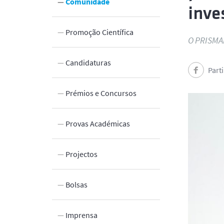
Comunidade
inve
Promoção Científica
O PRISMAP
 Inovação
Candidaturas
Part
Prémios e Concursos
Provas Académicas
Projectos
Bolsas
Imprensa