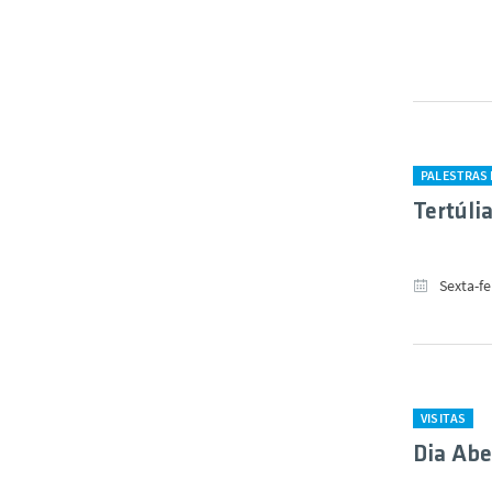
PALESTRAS 
Tertúli
Sexta-fe
VISITAS
Dia Abe