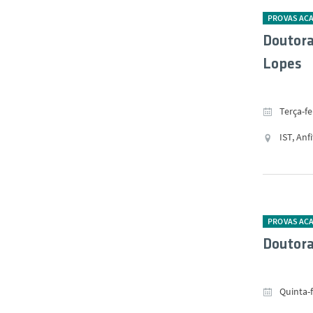
PROVAS AC
Doutora
Lopes
Terça-f
IST, Anf
PROVAS AC
Doutora
Quinta-f