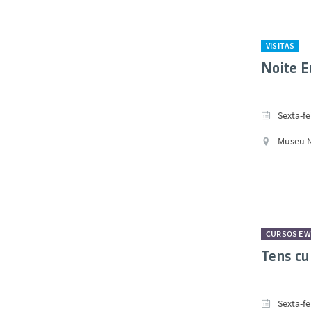
VISITAS
Noite E
Sexta-fe
Museu Na
CURSOS E 
Tens cu
Sexta-fe