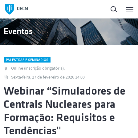
DECN
Eventos
PALESTRAS E SEMINÁRIOS
Online (inscrição obrigatória).
Sexta-feira, 27 de fevereiro de 2026 14:00
Webinar “Simuladores de
Centrais Nucleares para
Formação: Requisitos e
Tendências"